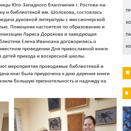
оицы Юго-Западного благочиния г. Ростова-на-
ПР
ну и библиотекой им. Шолохова, состоялась
редача духовной литературы с миссионерской
ХО
лью. Помошник настоятеля по образованию и
техизации Лариса Дорохова и заведующая
П
блиотеки Елена Иваноана договорились о
КО
вместном проведении Дня православной книги
я детей прихода и воскресной школы.
ают мероприятия проводимые библиотекой и
дача книг была приурочена к дню дарения книги
азили большую признательность и наднжду на