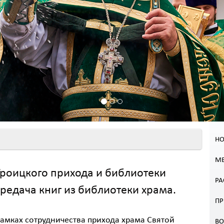
НО
МЕ
Троицкого прихода и библиотеки
РА
редача книг из библиотеки храма.
П
рамках сотрудничества прихода храма Святой
В