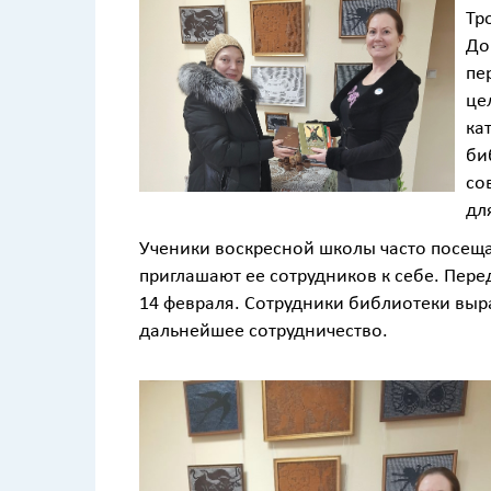
Тр
До
пе
це
ка
би
со
дл
Ученики воскресной школы часто посещ
приглашают ее сотрудников к себе. Пере
14 февраля. Сотрудники библиотеки выр
дальнейшее сотрудничество.