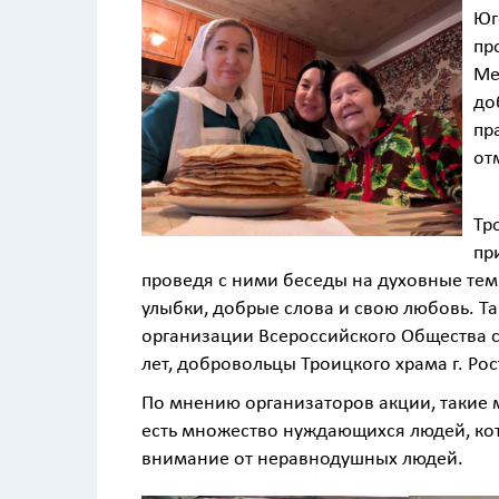
Юг
пр
Ме
до
пр
от
В 
Тр
пр
проведя с ними беседы на духовные тем
улыбки, добрые слова и свою любовь. Т
организации Всероссийского Общества с
лет, добровольцы Троицкого храма г. Ро
По мнению организаторов акции, такие 
есть множество нуждающихся людей, ко
внимание от неравнодушных людей.