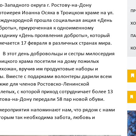
о-Западного округа г. Ростову-на-Дону
ПР
отоиерея Иоанна Осяка в Троицком храме на ул.
ждународной прошла социальная акция «День
ХО
броты», приуроченная к одноименному
азднику «День проявления доброты», который
П
мечается 17 февраля в различных странах мира.
КО
этот день добровольцы и сестры милосердия
оицкого храма посетили на дому пожилых
ихожан, вручив им продуктовые наборы и
ы. Вместе с подарками волонтеры дарили всем
акже для членов Ростовско-Ленинской
лепых, с которой приход сотрудничает более 13
стова-на-Дону передали 58 пар новой обуви.
мероприятия напоминают нам, что рядом с нами
торым так необходима забота, любовь и