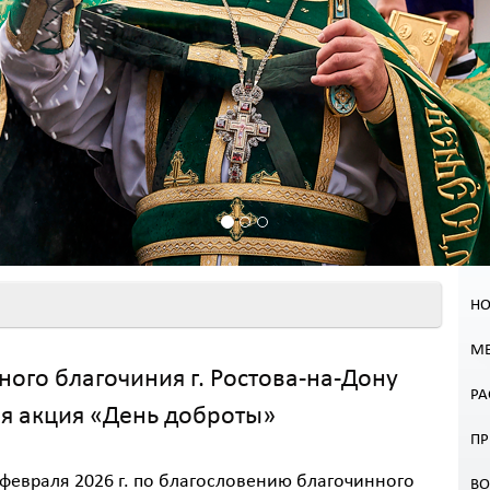
НО
МЕ
ого благочиния г. Ростова-на-Дону
РА
я акция «День доброты»
П
 февраля 2026 г. по благословению благочинного
В