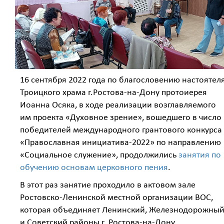
16 сентября 2022 года по благословению настоятел
Троицкого храма г.Ростова-на-Дону протоиерея
Иоанна Осяка, в ходе реализации возглавляемого
им проекта «Духовное зрение», вошедшего в число
победителей международного грантового конкурса
«Православная инициатива-2022» по направлению
«Социальное служение», продолжились
занятия по
обучению основам церковного пения
.
В этот раз занятие проходило в актовом зале
Ростовско-Ленинской местной организации ВОС,
которая объединяет Ленинский, Железнодорожны
и Советский районы г. Ростова-на-Дону,