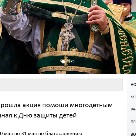
НО
МЕ
прошла акция помощи многодетным
РА
нная к Дню защиты детей
П
20 мая по 31 мая по благословению
В