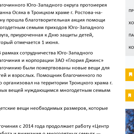
агочинного Юго-Западного округа протоиерея
ПР
анна Осяка в Троицком храме г. Ростова-на-
ну прошла благотворительная акция помощи
ХО
огодетным семьям приходов Юго-Западного
руга, приуроченная к Дню защиты детей,
П
торый отмечается 1 июня.
КО
рамках сотрудничества Юго-Западного
агочиния и корпорации ЗАО «Глория Джинс»
агочинию были пожертвованы новые вещи для
тей и взрослых. Помощник благочинного по
 организовал на территории Троицкого храма г.
нных вещей нуждающимся многодетным семьям
детские вещи необходимых размеров, которые
очиния с 2014 года продолжает работу «Центр
бота и внимание о многодетных семьях —