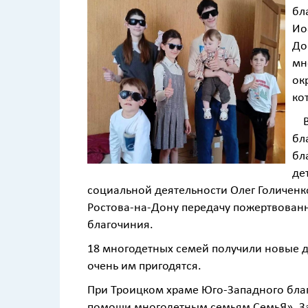
бл
Ио
До
мн
ок
ко
В 
бл
бл
де
социальной деятельности Олег Голиченко
Ростова-на-Дону передачу пожертвова
благочиния.
18 многодетных семей получили новые 
очень им пригодятся.
При Троицком храме Юго-Западного благ
помощи многодетным семьям СемьЯ». За