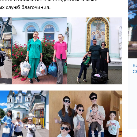
ых служб благочиния.
В
С