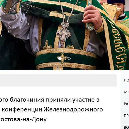
НО
МЕ
го благочиния приняли участие в
РА
ой конференции Железнодорожного
П
Ростова-на-Дону
В