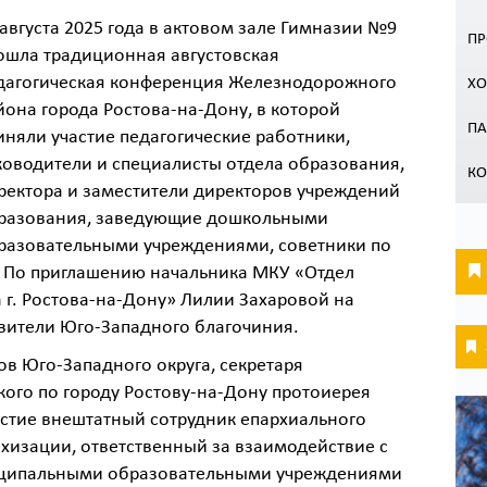
 августа 2025 года в актовом зале Гимназии №9
ПР
ошла традиционная августовская
дагогическая конференция Железнодорожного
ХО
йона города Ростова-на-Дону, в которой
П
иняли участие педагогические работники,
ководители и специалисты отдела образования,
КО
ректора и заместители директоров учреждений
разования, заведующие дошкольными
разовательными учреждениями, советники по
 По приглашению начальника МКУ «Отдел
г. Ростова-на-Дону» Лилии Захаровой на
ители Юго-Западного благочиния.
в Юго-Западного округа, секретаря
кого по городу Ростову-на-Дону протоиерея
стие внештатный сотрудник епархиального
ехизации, ответственный за взаимодействие с
иципальными образовательными учреждениями