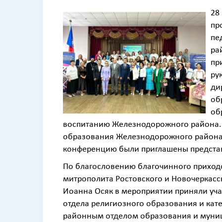
28
пр
пе
ра
пр
ру
ди
об
об
воспитанию Железнодорожного района.
образования Железнодорожного района 
конференцию были приглашены представ
По благословению благочинного приходо
митрополита Ростовского и Новочеркасс
Иоанна Осяк в мероприятии приняли уча
отдела религиозного образования и кат
районным отделом образования и мун