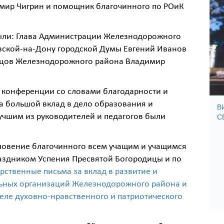
мир Чигрин и помощник благочинного по РОиК
были: Глава Администрации Железнодорожного
вской-на-Дону городской Думы Евгений Иванов
 отцов Железнодорожного района Владимир
м конференции со словами благодарности и
за большой вклад в дело образования и
В
С
учшим из руководителей и педагогов были
ловение благочинного всем учащим и учащимся
раздником Успения Пресвятой Богородицы и по
рственные письма за вклад в развитие и
льных организаций Железнодорожного района и
еле духовно-нравственного и патриотического