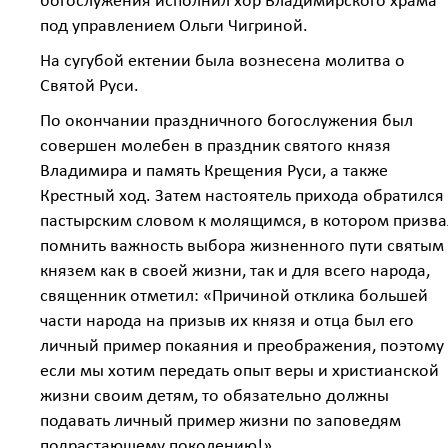
богослужения исполнил хор Владимирского храма
под управлением Ольги Чигриной.
На сугубой ектении была вознесена молитва о
Святой Руси.
По окончании праздничного богослужения был
совершен молебен в праздник святого князя
Владимира и память Крещения Руси, а также
Крестный ход. Затем настоятель прихода обратился 
пастырским словом к молящимся, в котором призва
помнить важность выбора жизненного пути святым
князем как в своей жизни, так и для всего народа,
священник отметил: «Причиной отклика большей
части народа на призыв их князя и отца был его
личный пример покаяния и преображения, поэтому
если мы хотим передать опыт веры и христианской
жизни своим детям, то обязательно должны
подавать личный пример жизни по заповедям
подрастающему поколению!»