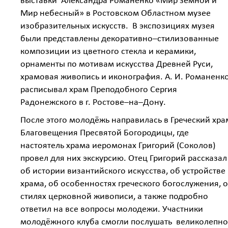
выставки Александра Романенко «Мир земной и
Мир небесный» в Ростовском Областном музее
изобразительных искусств. В экспозициях музея
были представлены декоративно–стилизованные
композиции из цветного стекла и керамики,
орнаменты по мотивам искусства Древней Руси,
храмовая живопись и иконография. А. И. Романенк
расписывал храм Преподобного Сергия
Радонежского в г. Ростове–на–Дону.
После этого молодёжь направилась в Греческий хра
Благовещения Пресвятой Богородицы, где
настоятель храма иеромонах Григорий (Соколов)
провел для них экскурсию. Отец Григорий рассказал
об истории византийского искусства, об устройстве
храма, об особенностях греческого богослужения, о
стилях церковной живописи, а также подробно
ответил на все вопросы молодежи. Участники
молодёжного клуба смогли послушать великолепн